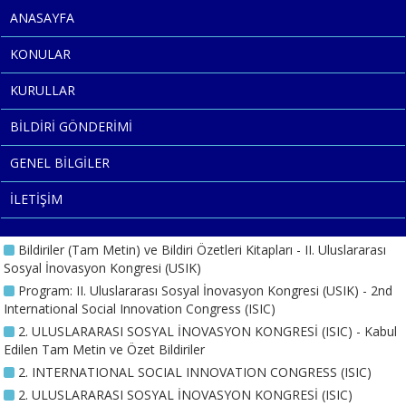
ANASAYFA
KONULAR
KURULLAR
BİLDİRİ GÖNDERİMİ
GENEL BİLGİLER
İLETİŞİM
Bildiriler (Tam Metin) ve Bildiri Özetleri Kitapları - II. Uluslararası
Sosyal İnovasyon Kongresi (USIK)
Program: II. Uluslararası Sosyal İnovasyon Kongresi (USIK) - 2nd
International Social Innovation Congress (ISIC)
2. ULUSLARARASI SOSYAL İNOVASYON KONGRESİ (ISIC) - Kabul
Edilen Tam Metin ve Özet Bildiriler
2. INTERNATIONAL SOCIAL INNOVATION CONGRESS (ISIC)
2. ULUSLARARASI SOSYAL İNOVASYON KONGRESİ (ISIC)